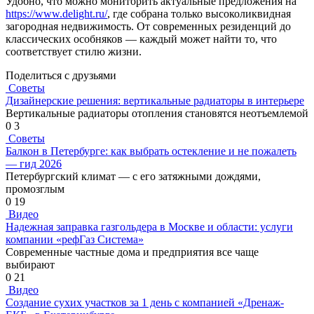
Удобно, что можно мониторить актуальные предложения на
https://www.delight.ru/
, где собрана только высоколиквидная
загородная недвижимость. От современных резиденций до
классических особняков — каждый может найти то, что
соответствует стилю жизни.
Поделиться с друзьями
Советы
Дизайнерские решения: вертикальные радиаторы в интерьере
Вертикальные радиаторы отопления становятся неотъемлемой
0
3
Советы
Балкон в Петербурге: как выбрать остекление и не пожалеть
— гид 2026
Петербургский климат — с его затяжными дождями,
промозглым
0
19
Видео
Надежная заправка газгольдера в Москве и области: услуги
компании «рефГаз Система»
Современные частные дома и предприятия все чаще
выбирают
0
21
Видео
Создание сухих участков за 1 день с компанией «Дренаж-