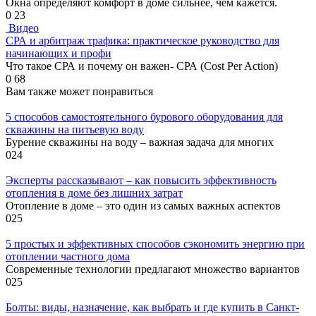
Окна определяют комфорт в доме сильнее, чем кажется.
0
23
Видео
СРА и арбитраж трафика: практическое руководство для
начинающих и профи
Что такое СРА и почему он важен- СРА (Cost Per Action)
0
68
Вам также может понравиться
5 способов самостоятельного бурового оборудования для
скважины на питьевую воду
Бурение скважины на воду – важная задача для многих
0
24
Эксперты рассказывают – как повысить эффективность
отопления в доме без лишних затрат
Отопление в доме – это один из самых важных аспектов
0
25
5 простых и эффективных способов сэкономить энергию при
отоплении частного дома
Современные технологии предлагают множество вариантов
0
25
Болты: виды, назначение, как выбрать и где купить в Санкт-