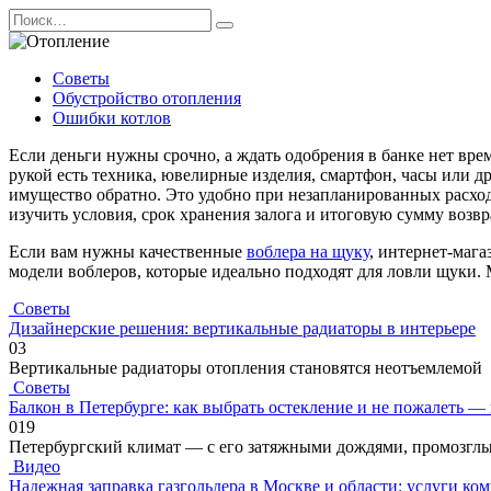
Перейти
Search
к
for:
содержанию
Советы
Обустройство отопления
Ошибки котлов
Если деньги нужны срочно, а ждать одобрения в банке нет вр
рукой есть техника, ювелирные изделия, смартфон, часы или др
имущество обратно. Это удобно при незапланированных расход
изучить условия, срок хранения залога и итоговую сумму возвр
Если вам нужны качественные
воблера на щуку
, интернет-маг
модели воблеров, которые идеально подходят для ловли щуки.
Советы
Дизайнерские решения: вертикальные радиаторы в интерьере
0
3
Вертикальные радиаторы отопления становятся неотъемлемой
Советы
Балкон в Петербурге: как выбрать остекление и не пожалеть —
0
19
Петербургский климат — с его затяжными дождями, промозгл
Видео
Надежная заправка газгольдера в Москве и области: услуги ко