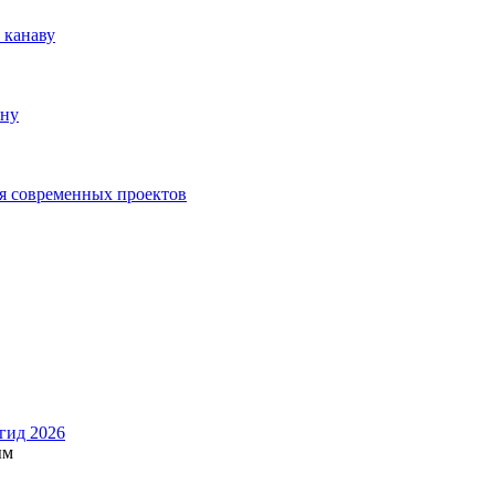
 канаву
ону
я современных проектов
 гид 2026
ым