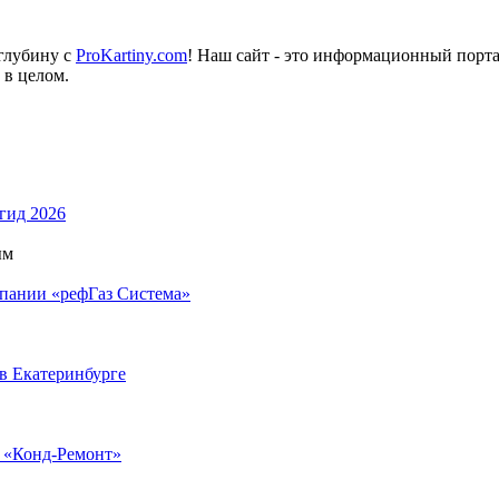
 глубину с
ProKartiny.com
! Наш сайт - это информационный порт
 в целом.
 гид 2026
ым
мпании «рефГаз Система»
 в Екатеринбурге
 «Конд-Ремонт»