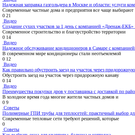
Надежная заправка газгольдера в Москве и области: услуги ко
Современные частные дома и предприятия все чаще выбирают
0
21
Видео
Создание сухих участков за 1 день с компанией «Дренаж-ЕКБ»
Современное строительство и благоустройство территории
0
14
Видео
Надежное обслуживание кондиционеров в Самаре с компанией
В современном мире кондиционеры стали неотъемлемой
0
12
Видео
Как правильно обустроить заезд на участок через придорожную
Обустроить заезд на участок через придорожную канаву
0
14
Видео
Преимущества покупки дров у поставщика с доставкой по рай
В холодное время года многие жители частных домов и
0
9
Советы
Полимерные ГПИ трубы для теплосетей: практичный выбор дл
Современные тепловые сети требуют решений, которые
0
Советы
Как выбрать окна для квартиры, балкона и коттеджа