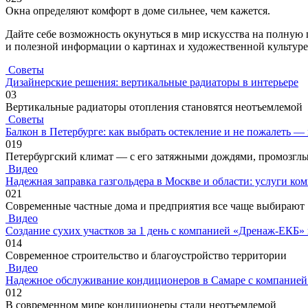
Окна определяют комфорт в доме сильнее, чем кажется.
Дайте себе возможность окунуться в мир искусства на полную
и полезной информации о картинах и художественной культуре
Советы
Дизайнерские решения: вертикальные радиаторы в интерьере
0
3
Вертикальные радиаторы отопления становятся неотъемлемой
Советы
Балкон в Петербурге: как выбрать остекление и не пожалеть —
0
19
Петербургский климат — с его затяжными дождями, промозгл
Видео
Надежная заправка газгольдера в Москве и области: услуги ко
0
21
Современные частные дома и предприятия все чаще выбирают
Видео
Создание сухих участков за 1 день с компанией «Дренаж-ЕКБ»
0
14
Современное строительство и благоустройство территории
Видео
Надежное обслуживание кондиционеров в Самаре с компанией
0
12
В современном мире кондиционеры стали неотъемлемой