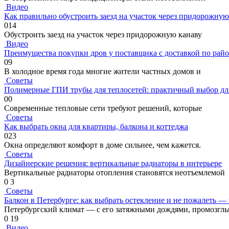
Видео
Как правильно обустроить заезд на участок через придорожную
0
14
Обустроить заезд на участок через придорожную канаву
Видео
Преимущества покупки дров у поставщика с доставкой по рай
0
9
В холодное время года многие жители частных домов и
Советы
Полимерные ГПИ трубы для теплосетей: практичный выбор дл
0
0
Современные тепловые сети требуют решений, которые
Советы
Как выбрать окна для квартиры, балкона и коттеджа
0
23
Окна определяют комфорт в доме сильнее, чем кажется.
Советы
Дизайнерские решения: вертикальные радиаторы в интерьере
Вертикальные радиаторы отопления становятся неотъемлемой
0
3
Советы
Балкон в Петербурге: как выбрать остекление и не пожалеть —
Петербургский климат — с его затяжными дождями, промозгл
0
19
Видео