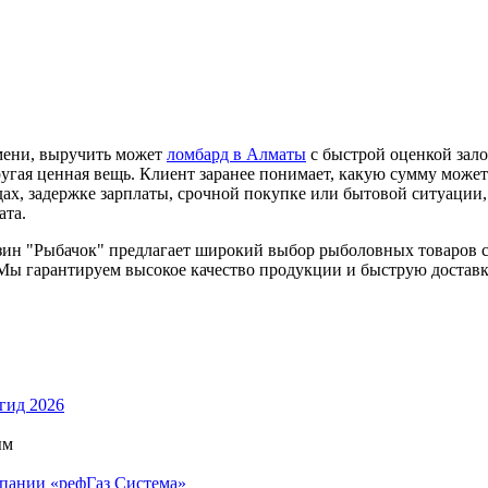
емени, выручить может
ломбард в Алматы
с быстрой оценкой зало
угая ценная вещь. Клиент заранее понимает, какую сумму может 
ах, задержке зарплаты, срочной покупке или бытовой ситуации
ата.
азин "Рыбачок" предлагает широкий выбор рыболовных товаров с
 Мы гарантируем высокое качество продукции и быструю достав
 гид 2026
ым
мпании «рефГаз Система»