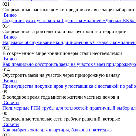
0
21
Современные частные дома и предприятия все чаще выбирают
Видео
Создание сухих участков за 1 день с компанией «Дренаж-ЕКБ»
0
14
Современное строительство и благоустройство территории
Видео
Надежное обслуживание кондиционеров в Самаре с компанией
0
12
В современном мире кондиционеры стали неотъемлемой
Видео
Как правильно обустроить заезд на участок через придорожную
0
14
Обустроить заезд на участок через придорожную канаву
Видео
Преимущества покупки дров у поставщика с доставкой по рай
0
9
В холодное время года многие жители частных домов и
Советы
Полимерные ГПИ трубы для теплосетей: практичный выбор дл
0
0
Современные тепловые сети требуют решений, которые
Советы
Как выбрать окна для квартиры, балкона и коттеджа
0
23