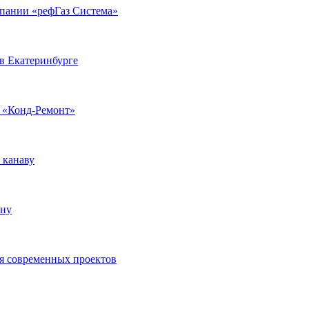
мпании «рефГаз Система»
 в Екатеринбурге
 «Конд-Ремонт»
 канаву
ону
я современных проектов