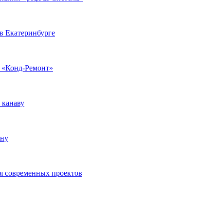
 в Екатеринбурге
 «Конд-Ремонт»
 канаву
ону
я современных проектов