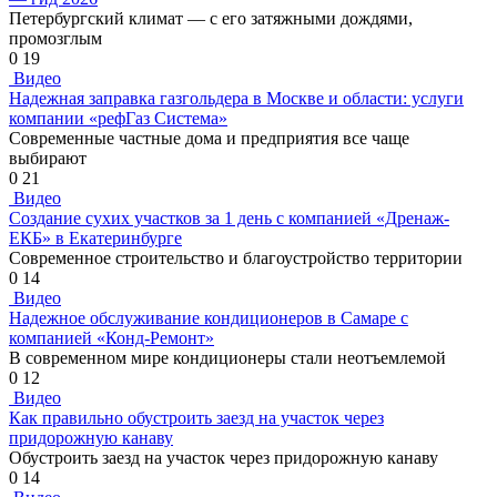
Петербургский климат — с его затяжными дождями,
промозглым
0
19
Видео
Надежная заправка газгольдера в Москве и области: услуги
компании «рефГаз Система»
Современные частные дома и предприятия все чаще
выбирают
0
21
Видео
Создание сухих участков за 1 день с компанией «Дренаж-
ЕКБ» в Екатеринбурге
Современное строительство и благоустройство территории
0
14
Видео
Надежное обслуживание кондиционеров в Самаре с
компанией «Конд-Ремонт»
В современном мире кондиционеры стали неотъемлемой
0
12
Видео
Как правильно обустроить заезд на участок через
придорожную канаву
Обустроить заезд на участок через придорожную канаву
0
14