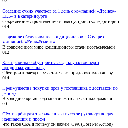
0
21
Создание сухих участков за 1 день с компанией «Дренаж-
ЕКБ» в Екатеринбурге
Современное строительство и благоустройство территории
0
14
Надежное обслуживание кондиционеров в Самаре с
компанией «Конд-Ремонт»
В современном мире кондиционеры стали неотъемлемой
0
12
Как правильно обустроить заезд на участок через
придорожную канаву
Обустроить заезд на участок через придорожную канаву
0
14
Преимущества покупки дров у поставщика с доставкой по
району
В холодное время года многие жители частных домов и
0
9
СРА и арбитраж трафика: практическое руководство для
начинающих и профи
Что такое СРА и почему он важен- СРА (Cost Per Action)