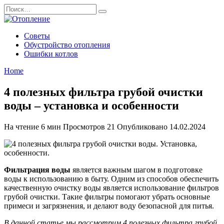
Перейти
Search
к
for:
содержанию
Советы
Обустройство отопления
Ошибки котлов
Home
4 полезных фильтра грубой очистки
воды – установка и особенности
На чтение
6 мин
Просмотров
21
Опубликовано
14.02.2024
Фильтрация воды
является важным шагом в подготовке
воды к использованию в быту. Одним из способов обеспечить
качественную очистку воды является использование фильтров
грубой очистки. Такие фильтры помогают убрать основные
примеси и загрязнения, и делают воду безопасной для питья.
В данной статье мы рассмотрим 4 полезных фильтра грубой