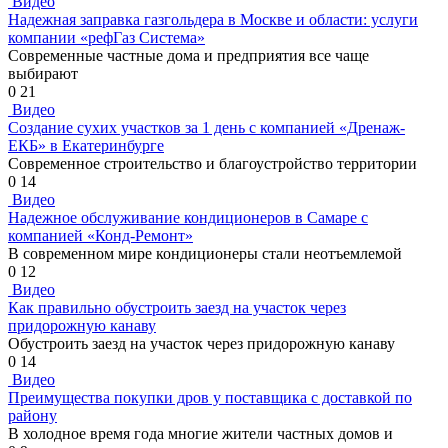
Видео
Надежная заправка газгольдера в Москве и области: услуги
компании «рефГаз Система»
Современные частные дома и предприятия все чаще
выбирают
0
21
Видео
Создание сухих участков за 1 день с компанией «Дренаж-
ЕКБ» в Екатеринбурге
Современное строительство и благоустройство территории
0
14
Видео
Надежное обслуживание кондиционеров в Самаре с
компанией «Конд-Ремонт»
В современном мире кондиционеры стали неотъемлемой
0
12
Видео
Как правильно обустроить заезд на участок через
придорожную канаву
Обустроить заезд на участок через придорожную канаву
0
14
Видео
Преимущества покупки дров у поставщика с доставкой по
району
В холодное время года многие жители частных домов и