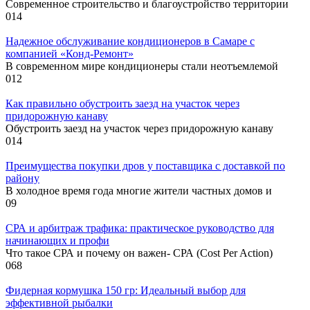
Современное строительство и благоустройство территории
0
14
Надежное обслуживание кондиционеров в Самаре с
компанией «Конд-Ремонт»
В современном мире кондиционеры стали неотъемлемой
0
12
Как правильно обустроить заезд на участок через
придорожную канаву
Обустроить заезд на участок через придорожную канаву
0
14
Преимущества покупки дров у поставщика с доставкой по
району
В холодное время года многие жители частных домов и
0
9
СРА и арбитраж трафика: практическое руководство для
начинающих и профи
Что такое СРА и почему он важен- СРА (Cost Per Action)
0
68
Фидерная кормушка 150 гр: Идеальный выбор для
эффективной рыбалки