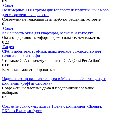
0
9
Советы
Полимерные ГПИ трубы для теплосетей: практичный выбор
для современных проектов
Современные тепловые сети требуют решений, которые
0
Советы
Как выбрать окна для квартиры, балкона и коттеджа
Окна определяют комфорт в доме сильнее, чем кажется.
0
23
Видео
СРА и арбитраж трафика: практическое руководство для
начинающих и профи
Что такое СРА и почему он важен- СРА (Cost Per Action)
0
68
Вам также может понравиться
Надежная заправка газгольдера в Москве и области: услуги
компании «рефГаз Система»
Современные частные дома и предприятия все чаще
выбирают
0
21
Создание сухих участков за 1 день с компанией «Дренаж-
ЕКБ» в Екатеринбурге