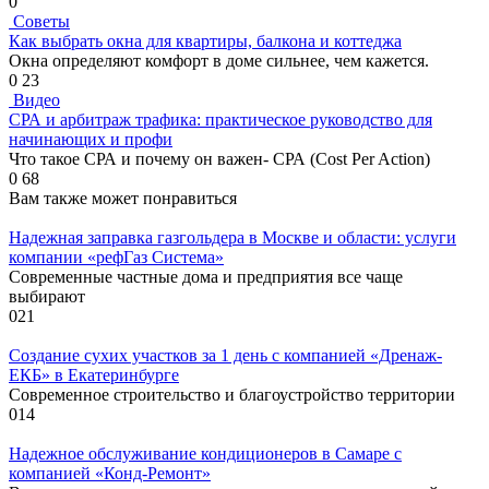
0
Советы
Как выбрать окна для квартиры, балкона и коттеджа
Окна определяют комфорт в доме сильнее, чем кажется.
0
23
Видео
СРА и арбитраж трафика: практическое руководство для
начинающих и профи
Что такое СРА и почему он важен- СРА (Cost Per Action)
0
68
Вам также может понравиться
Надежная заправка газгольдера в Москве и области: услуги
компании «рефГаз Система»
Современные частные дома и предприятия все чаще
выбирают
0
21
Создание сухих участков за 1 день с компанией «Дренаж-
ЕКБ» в Екатеринбурге
Современное строительство и благоустройство территории
0
14
Надежное обслуживание кондиционеров в Самаре с
компанией «Конд-Ремонт»