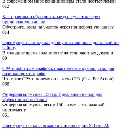
В современном мире кондиционеры стали неотъемлемой
0
12
Как правильно обустроить заезд на участок через
придорожную канаву
Обустроить заезд на участок через придорожную канаву
0
14
Преимущества покупки дров у поставщика с доставкой по
району
В холодное время года многие жители частных домов и
0
9
СРА и арбитраж трафика: практическое руководство для
начинающих и профи
Что такое СРА и почему он важен- СРА (Cost Per Action)
0
68
Фидерная кормушка 150 гр: Идеальный выбор для
эффективной рыбалки
Фидерная кормушка весом 150 грамм – это важный
инструмент
0
51
Преимущества котлов марки Сигнал серии S-Term 2.0