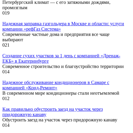
Петербургский климат — с его затяжными дождями,
промозглым
0
19
Надежная заправка газгольдера в Москве и области: услуги
компании «рефГаз Система»
Современные частные дома и предприятия все чаще
выбирают
0
21
Создание сухих участков за 1 день с компанией «Дренаж-
ЕКБ» в Екатеринбурге
Современное строительство и благоустройство территории
0
14
Надежное обслуживание кондиционеров в Самаре с
компанией «Конд-Ремонт»
В современном мире кондиционеры стали неотъемлемой
0
12
Как правильно обустроить заезд на участок через
придорожную канаву
Обустроить заезд на участок через придорожную канаву
0
14