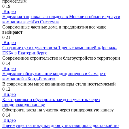
промозглым
0
19
Видео
Надежная заправка газгольдера в Москве и области: услуги
компании «рефГаз Система»
Современные частные дома и предприятия все чаще
выбирают
0
21
Видео
Создание сухих участков за 1 день с компанией «Дренаж-
ЕКБ» в Екатеринбурге
Современное строительство и благоустройство территории
0
14
Видео
Надежное обслуживание кондиционеров в Самаре с
компанией «Конд-Ремонт»
В современном мире кондиционеры стали неотъемлемой
0
12
Видео
Как правильно обустроить заезд на участок через
придорожную канаву
Обустроить заезд на участок через придорожную канаву
0
14
Видео
Преимущества покупки дров у поставщика с доставкой по